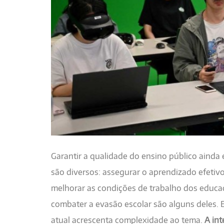
Garantir a qualidade do ensino público ainda 
são diversos: assegurar o aprendizado efetivo, 
melhorar as condições de trabalho dos educad
combater a evasão escolar são alguns deles. 
atual acrescenta complexidade ao tema.
A int