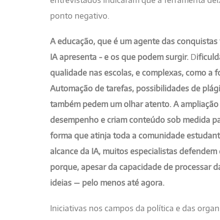
entrevistados indicaram que a ferramenta dei
ponto negativo.
A educação, que é um agente das conquistas t
IA apresenta - e os que podem surgir.
D
ificul
qualidade nas escolas, e complexas, como a f
Automação de tarefas, possibilidades de plá
também pedem um olhar atento. A ampliação 
desempenho e criam conteúdo sob medida pa
forma que atinja toda a comunidade estudanti
alcance da IA, muitos especialistas defendem
porque, apesar da capacidade de processar d
ideias — pelo menos até agora.
Iniciativas nos campos da política e das org