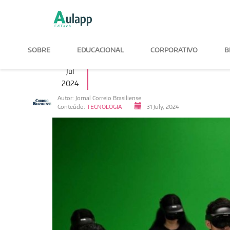
SOBRE
EDUCACIONAL
CORPORATIVO
B
31
INTELIGÊNCIA ARTI
Jul
2024
Autor: Jornal Correio Brasiliense
Conteúdo:
TECNOLOGIA
31 July, 2024