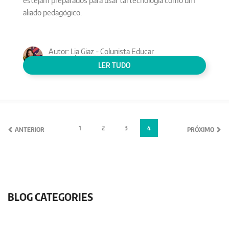
estejam preparados para usar tal tecnologia como um
aliado pedagógico.
Autor: Lia Giaz - Colunista Educar
Conteúdo:
TECNOLOGIA
LER TUDO
1
2
3
4
ANTERIOR
PRÓXIMO
BLOG CATEGORIES