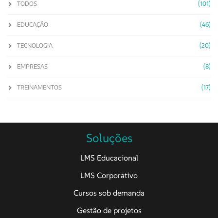
TODOS
(101)
EDUCAÇÃO
(46)
TECNOLOGIA
(20)
EMPRESAS
(8)
TREINAMENTOS
(17)
Soluções
LMS Educacional
LMS Corporativo
Cursos sob demanda
Gestão de projetos