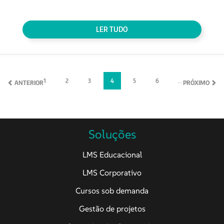
LER TUDO
1
2
3
4
5
6
...
ANTERIOR
PRÓXIMO
Soluções
LMS Educacional
LMS Corporativo
Cursos sob demanda
Gestão de projetos