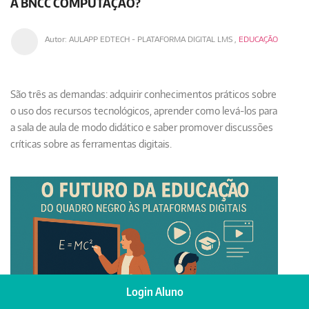
A BNCC COMPUTAÇÃO?
Autor:
AULAPP EDTECH - PLATAFORMA DIGITAL LMS
,
EDUCAÇÃO
São três as demandas: adquirir conhecimentos práticos sobre
o uso dos recursos tecnológicos, aprender como levá-los para
a sala de aula de modo didático e saber promover discussões
críticas sobre as ferramentas digitais.
Login Aluno