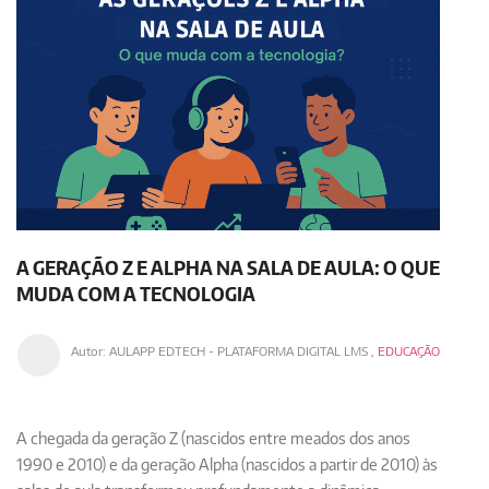
A GERAÇÃO Z E ALPHA NA SALA DE AULA: O QUE
MUDA COM A TECNOLOGIA
Autor:
AULAPP EDTECH - PLATAFORMA DIGITAL LMS
,
EDUCAÇÃO
A chegada da geração Z (nascidos entre meados dos anos
1990 e 2010) e da geração Alpha (nascidos a partir de 2010) às