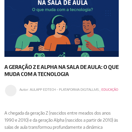
A GERAÇÃO Z E ALPHA NA SALA DE AULA: O QUE
MUDA COM A TECNOLOGIA
Autor:
AULAPP EDTECH - PLATAFORMA DIGITALLMS
,
EDUCAÇÃO
A chegada da geração Z (nascidos entre meados dos anos
1990 e 2010) e da geração Alpha (nascidos a partir de 2010) às
salas de aula transformou profundamente a dinâmica