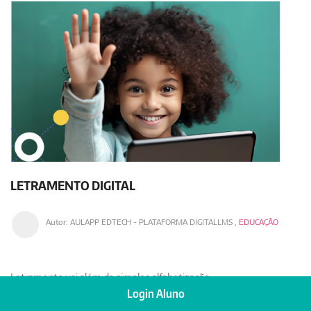
LETRAMENTO DIGITAL
Autor:
AULAPP EDTECH - PLATAFORMA DIGITALLMS
,
EDUCAÇÃO
Letramento
vai além da simples alfabetização
Login Aluno
(reconhecimento de letras e sons). Trata-se da
capacidade de
usar a leitura e a escrita de maneira funcional na vida